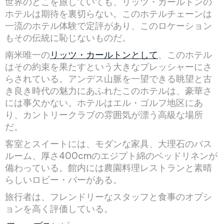
世界のどこを旅していても、リッツ・カールトンの
ホテルは期待を裏切らない。このホテルチェーンは
一流のホテル体験で定評があり、このロケーション
もその伝統に恥じないものだ。
南米唯一の
リッツ・カールトンとして
、このホテル
はその約束を果たすという大きなプレッシャーにさ
らされている。アンデス山脈を一望できる眺望と古
き良き時代の魅力にあふれたこのホテルは、豪華さ
には事欠かない。ホテルはエル・ゴルフ地区にあ
り、カントリークラブの雰囲気が漂う高級な場所
だ。
客室とスイートには、モダンな家具、大理石のバス
ルーム、厚さ400cmのエジプト綿のベッドリネンが
備わっている。館内には農園料理レストランと素晴
らしいロビー・バーがある。
旅行者は、フレンドリーなスタッフと食事のオプシ
ョンを高く評価している。