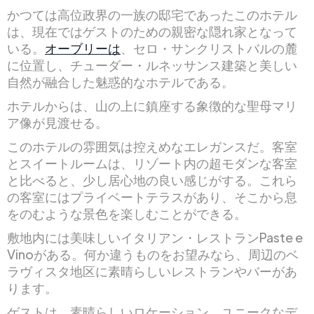
かつては高位政界の一族の邸宅であったこのホテル
は、現在ではゲストのための親密な隠れ家となって
いる。
オーブリーは
、セロ・サンクリストバルの麓
に位置し、チューダー・ルネッサンス建築と美しい
自然が融合した魅惑的なホテルである。
ホテルからは、山の上に鎮座する象徴的な聖母マリ
ア像が見渡せる。
このホテルの雰囲気は控えめなエレガンスだ。客室
とスイートルームは、リゾート内の超モダンな客室
と比べると、少し居心地の良い感じがする。これら
の客室にはプライベートテラスがあり、そこから息
をのむような景色を楽しむことができる。
敷地内には美味しいイタリアン・レストランPaste e
Vinoがある。何か違うものをお望みなら、周辺のベ
ラヴィスタ地区に素晴らしいレストランやバーがあ
ります。
ゲストは、素晴らしいロケーション、ユニークなデ