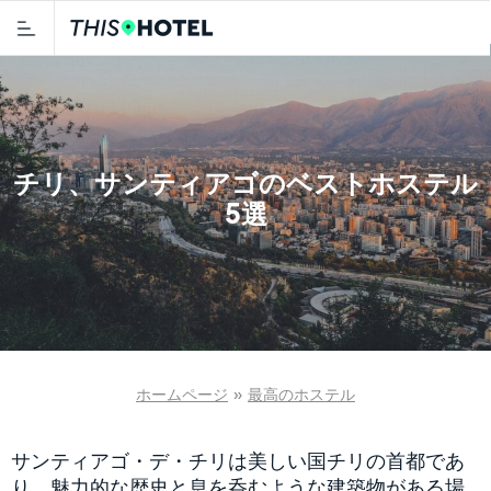
チリ、サンティアゴのベストホステル
5選
ホームページ
»
最高のホステル
サンティアゴ・デ・チリは美しい国チリの首都であ
り、魅力的な歴史と息を呑むような建築物がある場