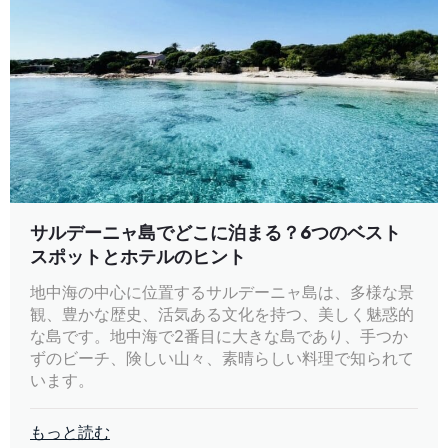
サルデーニャ島でどこに泊まる？6つのベスト
スポットとホテルのヒント
地中海の中心に位置するサルデーニャ島は、多様な景
観、豊かな歴史、活気ある文化を持つ、美しく魅惑的
な島です。地中海で2番目に大きな島であり、手つか
ずのビーチ、険しい山々、素晴らしい料理で知られて
います。
もっと読む