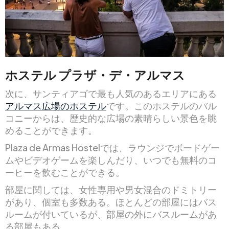
ホステル プラザ・デ・アルマス
次に、サンティアゴで最も人気のあるエリアにある
アルマス広場のホステル
です。このホステルのバル
コニーからは、歴史的な広場の素晴らしい景色を眺
めることができます。
Plaza de Armas Hostelでは、ラウンジでボードゲー
ムやビデオゲームを楽しんだり、いつでも無料のコ
ーヒーを飲むことができる。
部屋に関しては、女性専用や男女混合のドミトリー
があり、個室も多数ある。ほとんどの部屋にはバス
ルームが付いているが、部屋の外にバスルームがあ
る部屋もある。