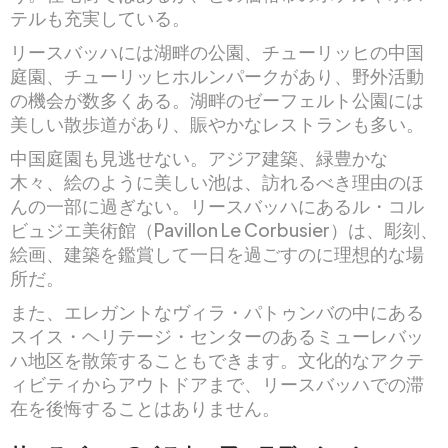
テルも充実している。
リースバッハには湖畔の公園、チューリッヒの中国
庭園、チューリッヒホルンパークがあり、野外活動
の機会が数多くある。湖畔のゼーフェルト公園には
美しい散歩道があり、賑やかなレストランも多い。
中国庭園も見逃せない。アジア建築、緑豊かな
木々、絵のように美しい池は、訪れるべき理由のほ
んの一部に過ぎない。リースバッハにあるル・コル
ビュジエ美術館（Pavillon Le Corbusier）は、彫刻、
絵画、建築を鑑賞して一日を過ごすのに理想的な場
所だ。
また、エレガントなヴィラ・パトゥンバの中にある
スイス・ヘリテージ・センターのあるミューレバッ
ハ地区を散策することもできます。文化的なアクテ
ィビティからアウトドアまで、リースバッハでの滞
在を後悔することはありません。