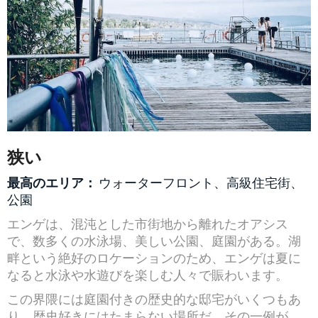
狭い
最高のエリア：
ウォーターフロント、高級住宅街、
公園
エンゲは、混沌とした市街地から離れたオアシス
で、数多くの水泳場、美しい公園、庭園がある。湖
畔という絶好のロケーションのため、エンゲは夏に
なると水泳や水遊びを楽しむ人々で賑わいます。
この界隈には庭園付きの歴史的な邸宅がいくつもあ
り、歴史好きにはたまらない場所だ。その一例が、