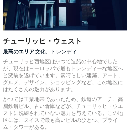
チューリッヒ・ウェスト
最高のエリア
文化、トレンディ
チューリッヒ西地区はかつて造船の中心地でした
が、現在はヨーロッパで最もトレンディーな地区へ
と変貌を遂げています。素晴らしい建築、アート、
グルメ、デザイン、ショッピングなど、この地区に
はたくさんの魅力があります。
かつては工業地帯であったため、鉄道のアーチ、高
層鉄鋼ビル、古い倉庫などが、チューリッヒ・ウエ
ストに洗練されていない魅力を与えている。この地
区には、スイスで最も高いビルのひとつ、プライ
ム・タワーがある。