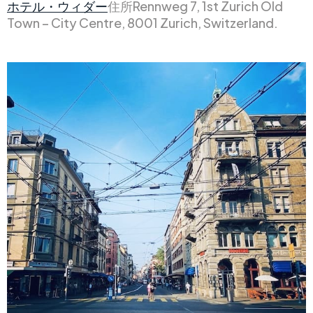
ホテル・ウィダー
住所Rennweg 7, 1st Zurich Old
Town – City Centre, 8001 Zurich, Switzerland.