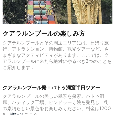
クアラルンプールの楽しみ方
クアラルンプールとその周辺エリアには、日帰り旅
行、アトラクション、博物館、観光ツアーなど、さ
まざまなアクティビティがあります。ここでは、ク
アラルンプールに来たら絶対にやるべき3つのことを
ご紹介します：
クアラルンプール発：バトゥ洞窟半日ツアー
クアラルンプールの美しい風景を探索。バトゥ洞
窟、バティック工場、ヒンドゥー寺院を発見し、街
の素晴らしい景色をお楽しみください。料金は1200
¥。
詳細は
こちら。