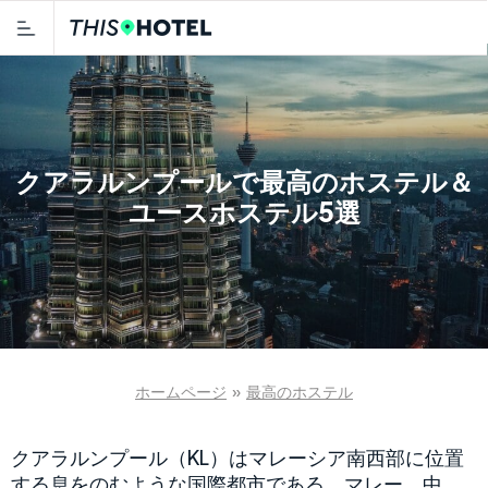
クアラルンプールで最高のホステル＆
ユースホステル5選
ホームページ
»
最高のホステル
クアラルンプール（KL）はマレーシア南西部に位置
する息をのむような国際都市である。マレー、中