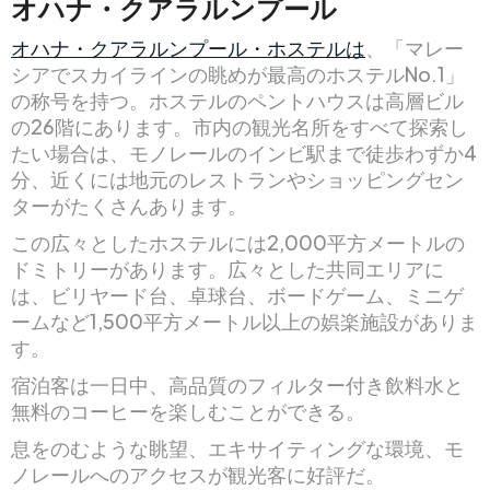
オハナ・クアラルンプール
オハナ・クアラルンプール・ホステルは
、「マレー
シアでスカイラインの眺めが最高のホステルNo.1」
の称号を持つ。ホステルのペントハウスは高層ビル
の26階にあります。市内の観光名所をすべて探索し
たい場合は、モノレールのインビ駅まで徒歩わずか4
分、近くには地元のレストランやショッピングセン
ターがたくさんあります。
この広々としたホステルには2,000平方メートルの
ドミトリーがあります。広々とした共同エリアに
は、ビリヤード台、卓球台、ボードゲーム、ミニゲ
ームなど1,500平方メートル以上の娯楽施設がありま
す。
宿泊客は一日中、高品質のフィルター付き飲料水と
無料のコーヒーを楽しむことができる。
息をのむような眺望、エキサイティングな環境、モ
ノレールへのアクセスが観光客に好評だ。