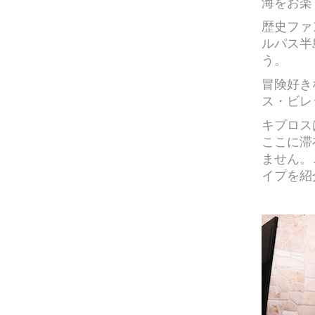
海をお楽
歴史ファ
ルパス半
う。
冒険好き
ス・ビレ
キプロス
ここに滞
ません。
イプを紹