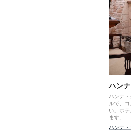
ハンナ
ハンナ・
ルで、コ
い。ホテ
ます。
ハンナ・