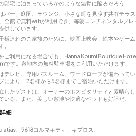
の邸宅に泊まっているかのような錯覚に陥るだろう。
はバー、庭園、ラウンジ、小さな町を見渡す共有テラス
、全館で無料wifiが利用でき、毎朝コンチネンタルブレ
提供しています。
子様連れのご家族のために、映画上映会、絵本やゲーム
す。
ご利用になる場合でも、Hanna Koumi Boutique Hot
0kmです。敷地内の無料駐車場をご利用いただけます。
はテレビ、専用バスルーム、ワードローブが備わってい
プにより、2名様から5名様までご宿泊いただけます。
在したゲストは、オーナーのホスピタリティと素晴らし
ている。また、美しい敷地や快適なベッドも好評だ。
詳細
mokratias、9618コルマキティ、キプロス。