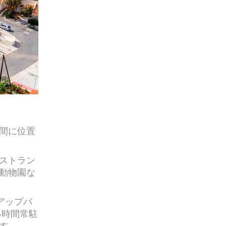
間に位置
ストラン
動物園な
アップバ
4時間常駐
す。