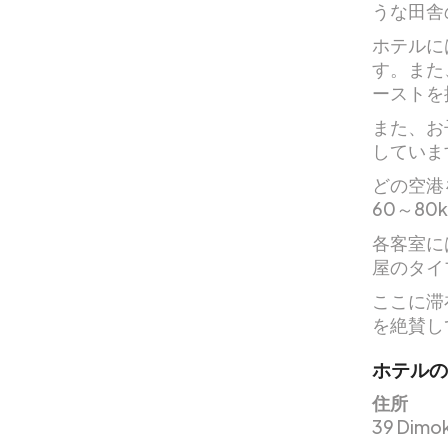
うな田舎
ホテルに
す。また
ーストを
また、お
していま
どの空港を
60～8
各客室に
屋のタイ
ここに滞
を絶賛し
ホテルの
住所
39 Di