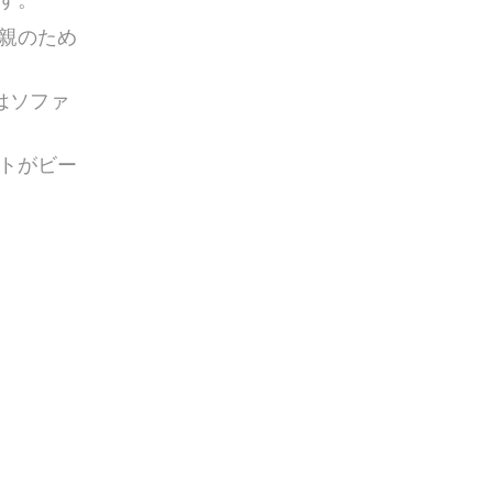
親のため
はソファ
トがビー