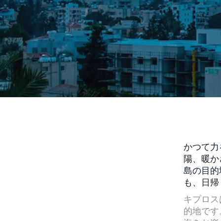
かつて力
陽、暖か
島の目的
も、日帰
キプロス
的地です