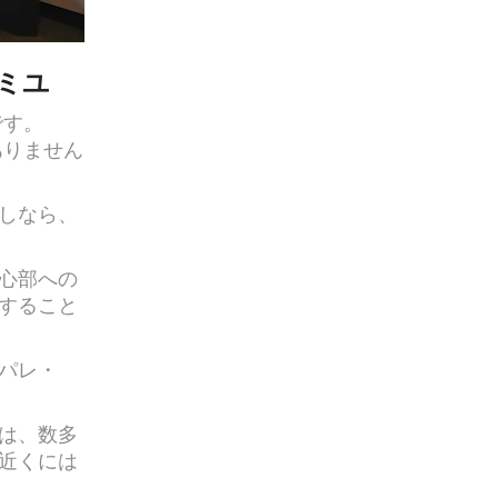
ミユ
です。
ではありません
しなら、
心部への
すること
パレ・
は、数多
近くには