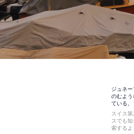
ジュネー
のむよう
ている。
スイス第
スでも知
索するよ