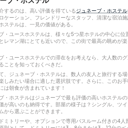
ーブ・ホステル
介するのは、高い評価を得ている
ジュネーブ・ホステル
ロケーション、フレンドリーなスタッフ、清潔な宿泊施
ホステルは、一見の価値がある。
ブ・ユースホステルは、様々な5つ星ホテルの中心に位
とレマン湖にとても近いので、この街で最高の眺めが楽
ブ・ユースホステルでの滞在をお考えなら、大人数のグ
ることを知っておくべきだ。
て、ジュネーブ・ホステルは、数人の友人と旅行する場
楽しみたい場合に適した選択肢です。さらに、このお手
には朝食が含まれています！
ブ・ホステルはジュネーブで最も評価の高いホステルの
価が高いのも納得です。部屋の様子は？シングル、ツイ
ムから選ぶことができます。
ドミトリーや、オプションで専用バスルーム付きの4人
原則として、ドミトリーには3～8台または3～12台のベ