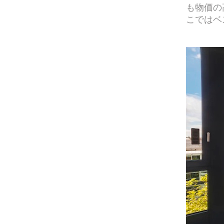
も物価の
こではベ