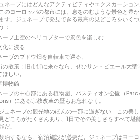
ュネーブにはどんなアクティビティやエクスカーション
このヨーロッパの都市には、息をのむような景色と豊か
ます。ジュネーブで発見できる最高の見どころをいくつ
う：
ネーブ上空のヘリコプターで景色を楽しむ
文化に浸る
ネーヴのブドウ畑を自転車で巡る。
街の散策：旧市街に来たなら、ぜひサン・ピエール大聖
てほしい。
字博物館
ネーブの中心部にある植物園、バスティオン公園（Parc d
tions）にある宗教改革の壁もお忘れなく。
ジュネーブの観光地のほんの一部に過ぎない。この美し
見どころがたくさんあり、1日でその美しさをすべて堪
能だ。
数泊するなら、宿泊施設が必要だ。ジュネーブはヨーロ