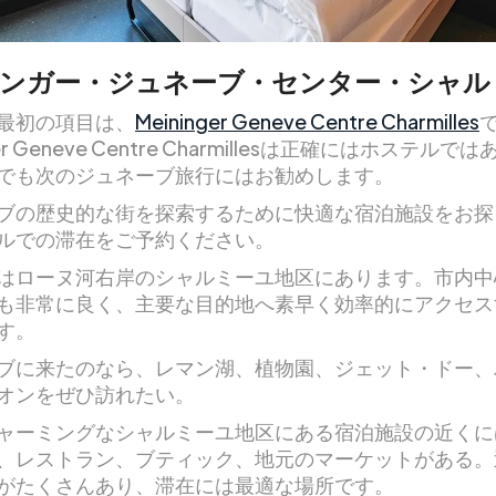
ンガー・ジュネーブ・センター・シャル
最初の項目は、
Meininger Geneve Centre Charmilles
ger Geneve Centre Charmillesは正確にはホステル
でも次のジュネーブ旅行にはお勧めします。
ブの歴史的な街を探索するために快適な宿泊施設をお探
ルでの滞在をご予約ください。
はローヌ河右岸のシャルミーユ地区にあります。市内中
も非常に良く、主要な目的地へ素早く効率的にアクセス
す。
ブに来たのなら、レマン湖、植物園、ジェット・ドー、
オンをぜひ訪れたい。
ャーミングなシャルミーユ地区にある宿泊施設の近くに
、レストラン、ブティック、地元のマーケットがある。
がたくさんあり、滞在には最適な場所です。