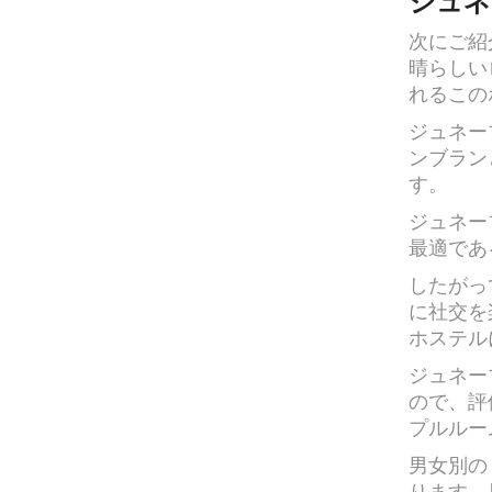
ジュネ
次にご紹
晴らしい
れるこの
ジュネー
ンブラン
す。
ジュネー
最適であ
したがっ
に社交を
ホステル
ジュネー
ので、評
プルルー
男女別の
ります。