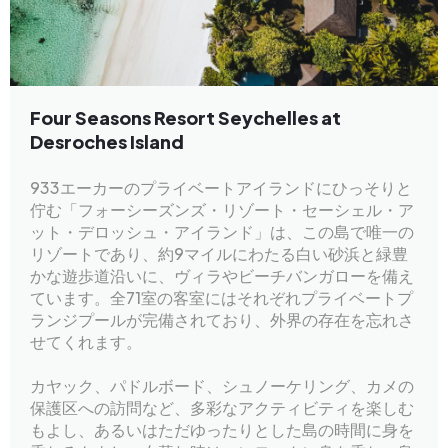
Four Seasons Resort Seychelles at
Desroches Island
933エーカーのプライベートアイランドにひっそりと
佇む「フォーシーズンズ・リゾート・セーシェル・ア
ット・デロッシュ・アイランド」は、この島で唯一の
リゾートであり、約9マイルにわたる白い砂浜と緑豊
かな遊歩道沿いに、ヴィラやビーチバンガローを備え
ています。全71室の客室にはそれぞれプライベートプ
ランジプールが完備されており、外界の存在を忘れさ
せてくれます。
カヤック、パドルボード、シュノーケリング、カメの
保護区への訪問など、多彩なアクティビティを楽しむ
もよし、あるいはただゆったりとした島の時間に身を