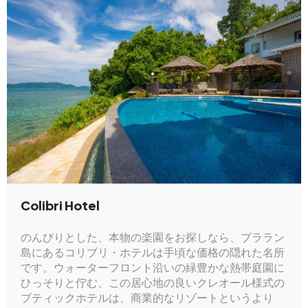
Colibri Hotel
のんびりとした、本物の楽園をお探しなら、プララン
島にあるコリブリ・ホテルは手頃な価格の隠れた名所
です。ウォーターフロント沿いの緑豊かな熱帯庭園に
ひっそりと佇む、この居心地の良いクレオール様式の
ブティックホテルは、商業的なリゾートというより