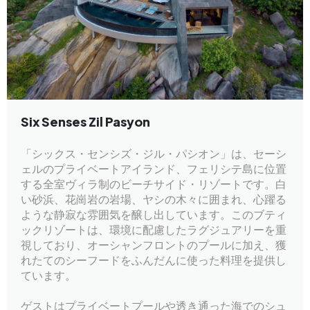
Six Senses Zil Pasyon
「シックス・センシズ・ジル・パシオン」は、セーシ
ェルのプライベートアイランド、フェリシテ島に位置
する全室ヴィラ制のビーチサイド・リゾートです。白
い砂浜、花崗岩の岩場、ヤシの木々に囲まれ、心躍る
ような静寂な雰囲気を醸し出しています。このブティ
ックリゾートは、環境に配慮したラグジュアリーを重
視しており、オーシャンフロントのプールに加え、獲
れたてのシーフードをふんだんに使った料理を提供し
ています。
ゲストはプライベートプールや透き通った海でのシュ