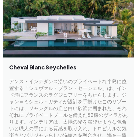
Cheval Blanc Seychelles
アンス・インテダンス沿いのプライベートな半島に位
置する「シュヴァル・ブラン・セーシェル」は、イン
ド洋にフランスのラグジュアリーをもたらします。ジ
ャン＝ミシェル・ガティが設計を手掛けたこのリゾー
トには、ジャングルの丘と白い砂浜に囲まれた、それ
ぞれにプライベートプールを備えた52棟のヴィラがあ
ります。インテリアは、太陽の光を浴びたような色合
いと職人の手による質感を取り入れ、トロピカルな気
楽さとパリジャンらしい洗練さを融合させ、海を一望