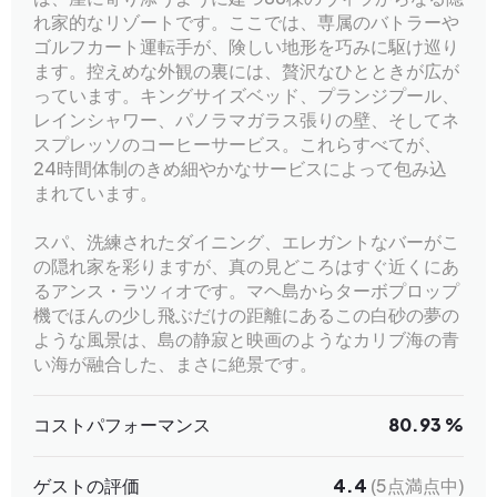
れ家的なリゾートです。ここでは、専属のバトラーや
ゴルフカート運転手が、険しい地形を巧みに駆け巡り
ます。控えめな外観の裏には、贅沢なひとときが広が
っています。キングサイズベッド、プランジプール、
レインシャワー、パノラマガラス張りの壁、そしてネ
スプレッソのコーヒーサービス。これらすべてが、
24時間体制のきめ細やかなサービスによって包み込
まれています。
スパ、洗練されたダイニング、エレガントなバーがこ
の隠れ家を彩りますが、真の見どころはすぐ近くにあ
るアンス・ラツィオです。マヘ島からターボプロップ
機でほんの少し飛ぶだけの距離にあるこの白砂の夢の
ような風景は、島の静寂と映画のようなカリブ海の青
い海が融合した、まさに絶景です。
コストパフォーマンス
80.93 %
ゲストの評価
4.4
(5点満点中)