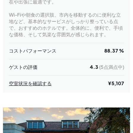
在や出張に最適です。
Wi-Fiや朝食の選択肢、市内を移動するのに便利な立
地など、基本的なサービスがしっかり整っている点
で、おすすめのホテルです。全体的に、便利で、手頃
な価格、そして気楽な雰囲気が感じられます。
コストパフォーマンス
88.37 %
ゲストの評価
4.3
(5点満点中)
空室状況を確認する
¥5,107