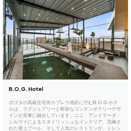
B.O.G. Hotel
ボゴタの高級住宅街カブレラ地区に佇むB.O.G.ホテ
ルは、ラグジュアリーと斬新なコンテンポラリーデザ
インが見事に融合しています。ニニ・アンドラーダ・
シルヴァによるスタイリッシュなインテリア、洗練さ
れた屋上プール、そして人気のレストランが、トレン