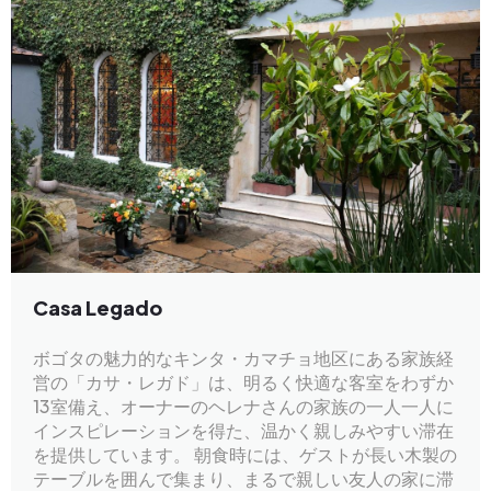
Casa Legado
ボゴタの魅力的なキンタ・カマチョ地区にある家族経
営の「カサ・レガド」は、明るく快適な客室をわずか
13室備え、オーナーのヘレナさんの家族の一人一人に
インスピレーションを得た、温かく親しみやすい滞在
を提供しています。 朝食時には、ゲストが長い木製の
テーブルを囲んで集まり、まるで親しい友人の家に滞