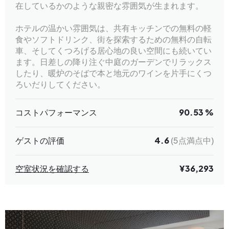
在しているかのような親密な雰囲気が生まれます。
ホテルの温かい雰囲気は、共有キッチンでの無料の軽
食やソフトドリンク、街を探索するための無料の自転
車、そしてくつろげる居心地の良い空間にも続いてい
ます。日差しの降り注ぐ中庭のガーデンでリラックス
したり、暖炉のそばで本と地元のワインを片手にくつ
ろいだりしてください。
コストパフォーマンス
90.53 %
ゲストの評価
4.6
(5点満点中)
空室状況を確認する
¥36,293