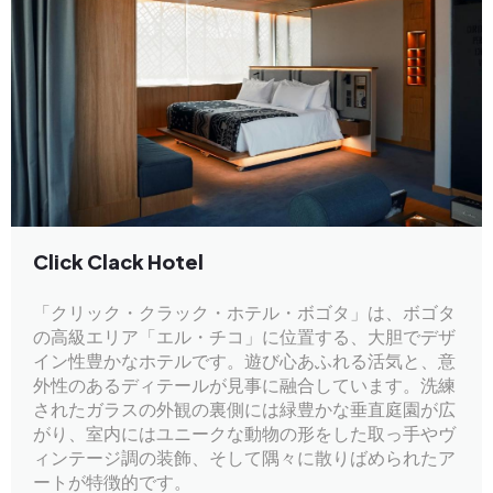
Click Clack Hotel
「クリック・クラック・ホテル・ボゴタ」は、ボゴタ
の高級エリア「エル・チコ」に位置する、大胆でデザ
イン性豊かなホテルです。遊び心あふれる活気と、意
外性のあるディテールが見事に融合しています。洗練
されたガラスの外観の裏側には緑豊かな垂直庭園が広
がり、室内にはユニークな動物の形をした取っ手やヴ
ィンテージ調の装飾、そして隅々に散りばめられたア
ートが特徴的です。