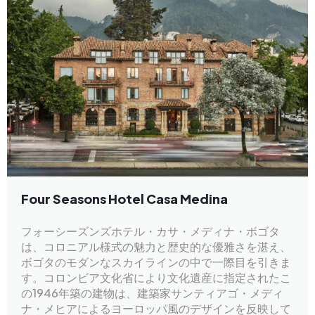
Four Seasons Hotel Casa Medina
フォーシーズンズホテル・カサ・メディナ・ボゴタ
は、コロニアル様式の魅力と歴史的な優雅さを湛え、
ボゴタのモダンなスカイラインの中で一際目を引きま
す。コロンビア文化省により文化遺産に指定されたこ
の1946年築の建物は、建築家サンティアゴ・メディ
ナ・メヒアによるヨーロッパ風のデザインを反映して