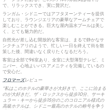
で、リラックスでき、実に贅沢だ。
ランガム・シドニーではアフタヌーンティーを提供
しており、ラウンジエリアの豪華なアームチェアで
楽しむことができる。巨大な屋内温水プールは美し
く、とても魅力的だ。
自然光が差し込む開放的な客室は、まるで静かなサ
ンクチュアリのようで、忙しい一日を終えて街を散
策した後、間違いなく戻りたくなるだろう。
客室は全部で96室あり、全室に大型薄型テレビ、ミ
ニバー、心地よいバスアメニティを完備しているの
で安心だ。
フロマーズ
レビュー
“私はこのホテルの豪華さが大好きで、ここに泊まる
のが大好きだ。ザ・ロックスから徒歩10分、サーキ
ュラー・キーから徒歩15分のこのコロニアル様式の
高級ホテルは、シドニー最高のホテルの称号を争う