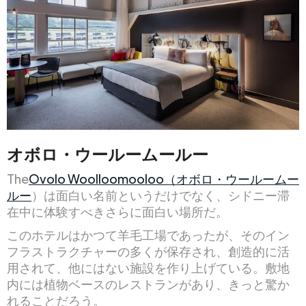
オボロ・ウールームールー
The
Ovolo Woolloomooloo（オボロ・ウールームー
ルー
）は面白い名前というだけでなく、シドニー滞
在中に体験すべきさらに面白い場所だ。
このホテルはかつて羊毛工場であったが、そのイン
フラストラクチャーの多くが保存され、創造的に活
用されて、他にはない施設を作り上げている。敷地
内には植物ベースのレストランがあり、きっと驚か
れることだろう。