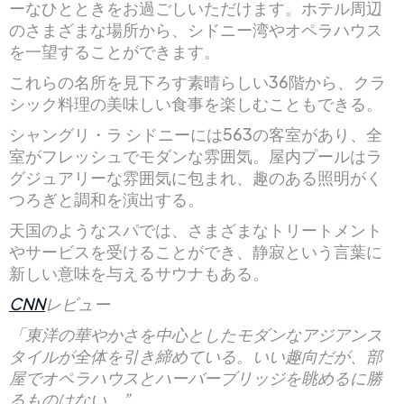
ーなひとときをお過ごしいただけます。ホテル周辺
のさまざまな場所から、シドニー湾やオペラハウス
を一望することができます。
これらの名所を見下ろす素晴らしい36階から、クラ
シック料理の美味しい食事を楽しむこともできる。
シャングリ・ラ シドニーには563の客室があり、全
室がフレッシュでモダンな雰囲気。屋内プールはラ
グジュアリーな雰囲気に包まれ、趣のある照明がく
つろぎと調和を演出する。
天国のようなスパでは、さまざまなトリートメント
やサービスを受けることができ、静寂という言葉に
新しい意味を与えるサウナもある。
CNN
レビュー
「東洋の華やかさを中心としたモダンなアジアンス
タイルが全体を引き締めている。いい趣向だが、部
屋でオペラハウスとハーバーブリッジを眺めるに勝
るものはない。”