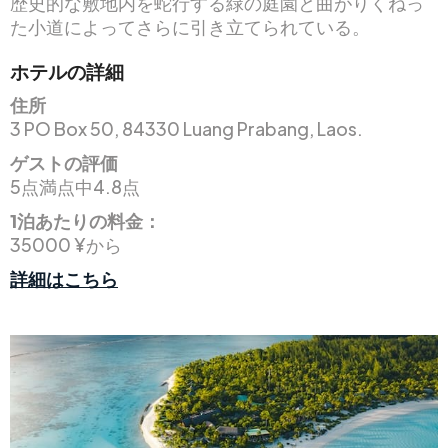
歴史的な敷地内を蛇行する緑の庭園と曲がりくねっ
た小道によってさらに引き立てられている。
ホテルの詳細
住所
3 PO Box 50, 84330 Luang Prabang, Laos.
ゲストの評価
5点満点中4.8点
1泊あたりの料金：
35000 ¥から
詳細はこちら