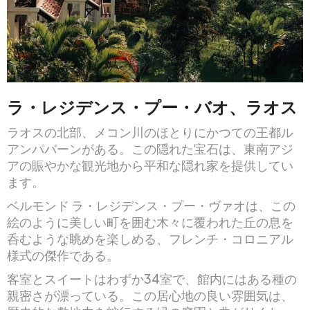
ラ・レジデンス・プー・バオ、ラオス
ラオスの北部、メコン川のほとりにかつての王都ル
アンパバーンがある。この隠れた宝石は、東南アジ
アの賑やかな観光地から平和な隠れ家を提供してい
ます。
ベルモンド ラ・レジデンス・プー・ヴァオは、この
絵のように美しい町を囲む木々に覆われた丘の息を
呑むような眺めを楽しめる、フレンチ・コロニアル
様式の傑作である。
客室とスイートはわずか34室で、館内にはある種の
親密さが漂っている。この居心地の良い雰囲気は、