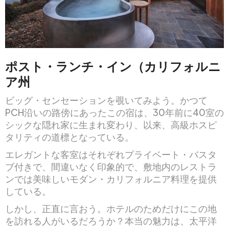
ポスト・ランチ・イン（カリフォルニ
ア州
ビッグ・センセーションを覗いてみよう。かつて
PCH沿いの路傍にあったこの宿は、30年前に40室の
シックな隠れ家に生まれ変わり、以来、高級ホスピ
タリティの道標となっている。
エレガントな客室はそれぞれプライベート・バスタ
ブ付きで、間違いなく印象的で、敷地内のレストラ
ンでは美味しいモダン・カリフォルニア料理を提供
している。
しかし、正直に言おう。ホテルのためだけにこの地
を訪れる人がいるだろうか？本当の魅力は、太平洋