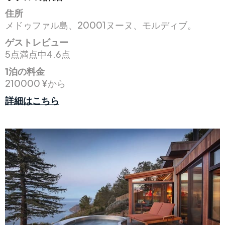
住所
メドゥファル島、20001ヌーヌ、モルディブ。
ゲストレビュー
5点満点中4.6点
1泊の料金
210000 ¥から
詳細はこちら