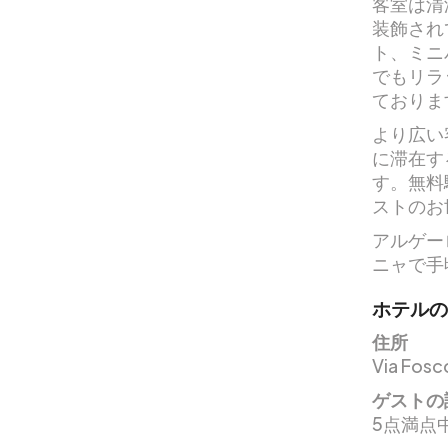
客室は清
装飾され
ト、ミニ
でもリラ
ておりま
より広い
に滞在す
す。無料
ストのお
アルゲーロ
ニャで手
ホテルの
住所
Via Fosco
ゲストの
5点満点中