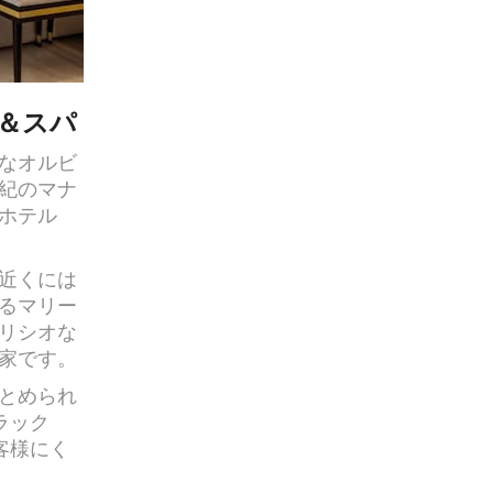
＆スパ
なオルビ
世紀のマナ
ホテル
近くには
るマリー
プリシオな
家です。
とめられ
ラック
客様にく