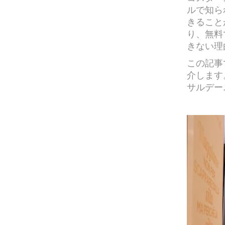
ルで知ら
きること
り、無料
きない理
この記事
介します
サルデー