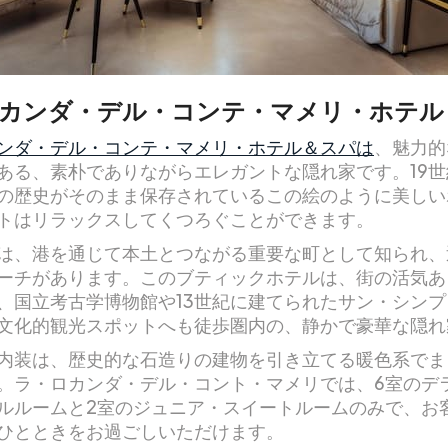
カンダ・デル・コンテ・マメリ・ホテル
ンダ・デル・コンテ・マメリ・ホテル＆スパは
、魅力的
ある、素朴でありながらエレガントな隠れ家です。19
の歴史がそのまま保存されているこの絵のように美しい
トはリラックスしてくつろぐことができます。
は、港を通じて本土とつながる重要な町として知られ、
ーチがあります。このブティックホテルは、街の活気あ
、国立考古学博物館や13世紀に建てられたサン・シン
文化的観光スポットへも徒歩圏内の、静かで豪華な隠れ
内装は、歴史的な石造りの建物を引き立てる暖色系でま
。ラ・ロカンダ・デル・コント・マメリでは、6室のデ
ルルームと2室のジュニア・スイートルームのみで、お
ひとときをお過ごしいただけます。