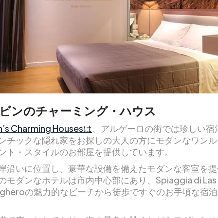
 ケビンのチャーミング・ハウス
n’s Charming Housesは
、アルゲーロの街では珍しい宿
ンチックな隠れ家をお探しの大人の方にモダンなワンル
ント・スタイルのお部屋を提供しています。
岸沿いに位置し、豪華な設備を備えたモダンな客室を提
モダンなホテルは市内中心部にあり、Spiaggia di Las T
di Algheroの魅力的なビーチから徒歩ですぐのお手頃な宿