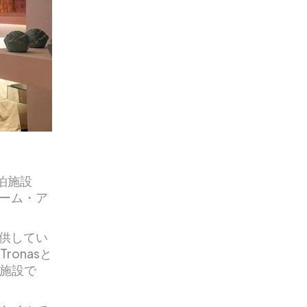
泊施設
ーム・ア
供してい
ronasと
泊施設で