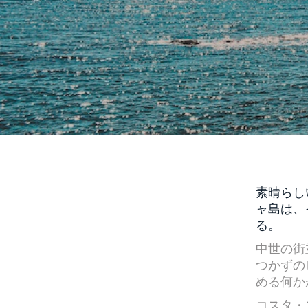
素晴らし
ャ島は、
る。
中世の街
つかずの
める何か
コスタ・ス