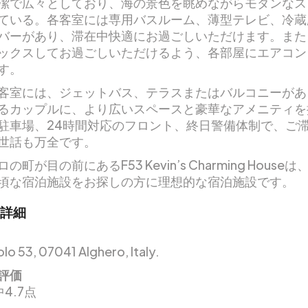
潔で広々としており、海の景色を眺めながらモダンなス
ている。各客室には専用バスルーム、薄型テレビ、冷蔵
バーがあり、滞在中快適にお過ごしいただけます。また
ックスしてお過ごしいただけるよう、各部屋にエアコン
す。
客室には、ジェットバス、テラスまたはバルコニーがあ
るカップルに、より広いスペースと豪華なアメニティを
駐車場、24時間対応のフロント、終日警備体制で、ご
世話も万全です。
の町が目の前にあるF53 Kevin’s Charming House
頃な宿泊施設をお探しの方に理想的な宿泊施設です。
詳細
lo 53, 07041 Alghero, Italy.
評価
4.7点