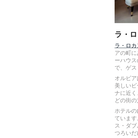
ラ・ロ
ラ・ロカ
アの町に
ーハウス
で、ゲス
オルビア
美しいビ
ナに近く
どの街の
ホテルの
ています
ス・ダブ
つろいだ