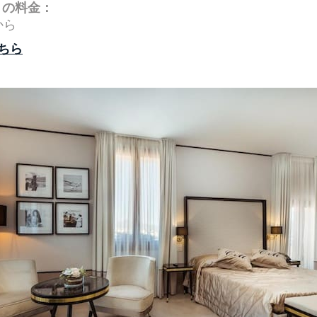
りの料金：
から
ちら