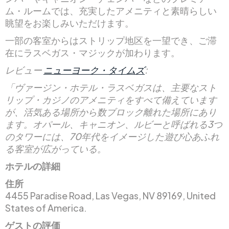
ム・ルームでは、充実したアメニティと素晴らしい
眺望をお楽しみいただけます。
一部の客室からはストリップ地区を一望でき、ご滞
在にラスベガス・マジックが加わります。
レビュー
ニューヨーク・タイムズ
:
「ヴァージン・ホテル・ラスベガスは、主要なスト
リップ・カジノのアメニティをすべて備えています
が、活気ある場所から数ブロック離れた場所にあり
ます。オパール、キャニオン、ルビーと呼ばれる3つ
のタワーには、70年代をイメージした遊び心あふれ
る客室が広がっている。
ホテルの詳細
住所
4455 Paradise Road, Las Vegas, NV 89169, United
States of America.
ゲストの評価