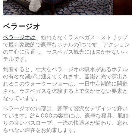
ベラージオ
ベラージオは
、紛れもなくラスベガス・ストリップ
で最も象徴的で豪華なホテルの1つです。アクション
の中心に位置し、ラスベガス観光には欠かせないホ
テルです。
到着すると、壮大なベラージオの噴水があるホテル
の有名な湖が出迎えてくれます。音楽と光で演出さ
れるこのウォーターショーは、一日中定期的に開催
され、ラスベガスを体験する上で欠かせない要素と
なっています。
ベラージオの内部は、豪華で贅沢なデザインで輝い
ています。約4,000の客室には、豪華な寝具、肌触
りの良いバスローブ、一流の快適さが備わり、忘れ
られない滞在をお約束します。