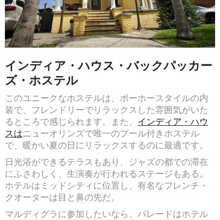
インディア・ハウス・バックパッカー
ズ・ホステル
このユニークなホステルは、ボーホースタイルの内
装で、フレンドリーでリラックスした雰囲気がいた
るところで感じられます。また、
インディア・ハウ
スは
ニューオリンズで唯一のプール付きホステル
で、暖かい夏の日にリラックスするのに最適です。
日光浴ができるテラスもあり、ジャズの都での滞在
にふさわしく、生演奏が行われるステージもある。
ホテルはミッドシティに位置し、有名なフレンチ・
クオーターは目と鼻の先だ。
マルディグラに参加したいなら、パレードはホテル