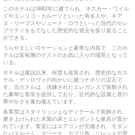
このホテルは1882年に建てられ、オスカー・ワイル
ドやエンリコ・カルーソといった有名人や、キア
ヌ・リーブスやジュード・ロウといった現代のセレ
ブリティをもてなした歴史的な過去を振り返ること
ができる。
うらやましいロケーションと豪華な内装で、このホ
テルは富裕層のゲストのお気に入りの場所となって
いる。
ホテルは建設以来、何度も改装され、歴史的なカス
テル・デッロヴォの向かいに建つナポリの宝石で
す。当ホテルは、洗練されたエレガンスで装飾され
た豪華な客室を提供しており、近代的な設備と昔の
華やかさを兼ね備えています。
各客室はスタイリッシュなディテールで装飾され、
磨き上げられた木製の床とエレガントな家具が置か
れています。客室にはエアコンが完備され、モダン
なバスルーム、マリーナ、カプリ島、ソレントの景