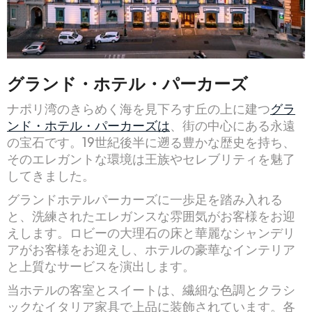
グランド・ホテル・パーカーズ
ナポリ湾のきらめく海を見下ろす丘の上に建つ
グラ
ンド・ホテル・パーカーズは
、街の中心にある永遠
の宝石です。19世紀後半に遡る豊かな歴史を持ち、
そのエレガントな環境は王族やセレブリティを魅了
してきました。
グランドホテルパーカーズに一歩足を踏み入れる
と、洗練されたエレガンスな雰囲気がお客様をお迎
えします。ロビーの大理石の床と華麗なシャンデリ
アがお客様をお迎えし、ホテルの豪華なインテリア
と上質なサービスを演出します。
当ホテルの客室とスイートは、繊細な色調とクラシ
ックなイタリア家具で上品に装飾されています。各