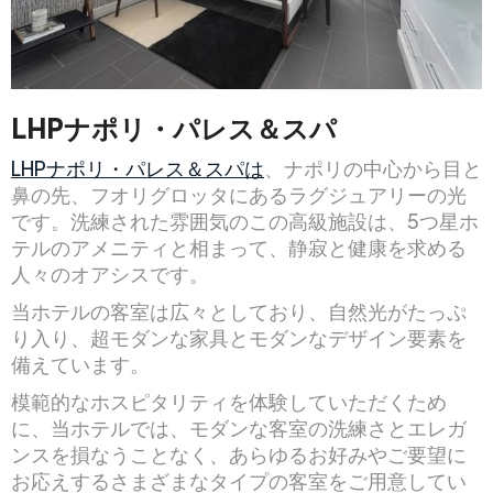
LHPナポリ・パレス＆スパ
LHPナポリ・パレス＆スパは
、ナポリの中心から目と
鼻の先、フオリグロッタにあるラグジュアリーの光
です。洗練された雰囲気のこの高級施設は、5つ星ホ
テルのアメニティと相まって、静寂と健康を求める
人々のオアシスです。
当ホテルの客室は広々としており、自然光がたっぷ
り入り、超モダンな家具とモダンなデザイン要素を
備えています。
模範的なホスピタリティを体験していただくため
に、当ホテルでは、モダンな客室の洗練さとエレガ
ンスを損なうことなく、あらゆるお好みやご要望に
お応えするさまざまなタイプの客室をご用意してい