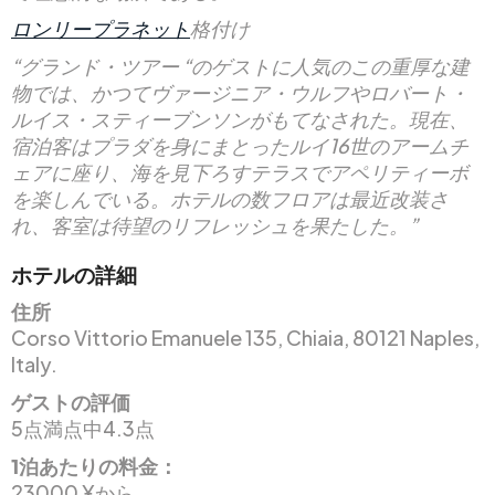
ロンリープラネット
格付け
“グランド・ツアー “のゲストに人気のこの重厚な建
物では、かつてヴァージニア・ウルフやロバート・
ルイス・スティーブンソンがもてなされた。現在、
宿泊客はプラダを身にまとったルイ16世のアームチ
ェアに座り、海を見下ろすテラスでアペリティーボ
を楽しんでいる。ホテルの数フロアは最近改装さ
れ、客室は待望のリフレッシュを果たした。”
ホテルの詳細
住所
Corso Vittorio Emanuele 135, Chiaia, 80121 Naples,
Italy.
ゲストの評価
5点満点中4.3点
1泊あたりの料金：
23000 ¥から