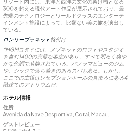
リゾート内には、東洋と西洋の文化の架け橋となる
300を超える現代アート作品が展示されており、最
先端のテクノロジーとワールドクラスのエンターテ
インメント施設によって、比類ない美の旅を演出し
ている。
ロンリープラネット
格付け
“MGMコタイには、メゾネットのロフトやスタジオ
を含む1400の完璧な客室があり、すべて明るく爽や
かな色調で装飾されている。パノラマビューのジム
や、シックで落ち着きのあるスパもある。しかし、
ここでの主役はレセプションホールの真後ろにある4
階建てのアトリウムだ。
ホテル情報
住所
Avenida da Nave Desportiva, Cotai, Macau.
ゲストレビュー