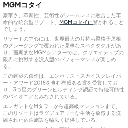
MGMコタイ
豪華さ、革新性、芸術性がシームレスに融合した革
命的な統合型リゾート、
MGMコタイに
驚かれること
でしょう。
リゾートの中心には、世界最大の片持ち梁格子屋根
のグレージングで覆われた見事なスペクタクルがあ
り、画期的なMGMシアターでは、クリエイティブの
限界に挑戦する没入型のパフォーマンスが楽しめ
る。
この建築の傑作は、エンポリス・スカイスクレイパ
ー・アワード2018を含む権威ある賞を受賞してお
り、3つ星のグリーンビルディング認証で持続可能性
のパイオニアとみなされている。
エレガントなMタワーから超高級マンションまで、
このリゾートはラグジュアリーな生活を象徴する洗
練された宿泊施設を幅広く提供している。