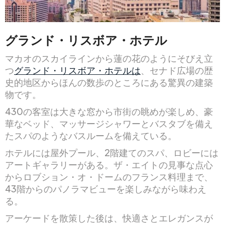
グランド・リスボア・ホテル
マカオのスカイラインから蓮の花のようにそびえ立
つ
グランド・リスボア・ホテルは
、セナド広場の歴
史的地区からほんの数歩のところにある驚異の建築
物です。
430の客室は大きな窓から市街の眺めが楽しめ、豪
華なベッド、マッサージシャワーとバスタブを備え
たスパのようなバスルームを備えている。
ホテルには屋外プール、2階建てのスパ、ロビーには
アートギャラリーがある。ザ・エイトの見事な点心
からロブション・オ・ドームのフランス料理まで、
43階からのパノラマビューを楽しみながら味わえ
る。
アーケードを散策した後は、快適さとエレガンスが