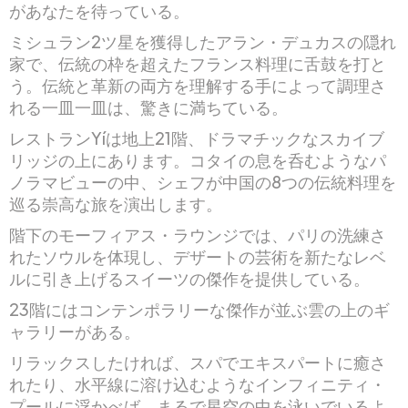
があなたを待っている。
ミシュラン2ツ星を獲得したアラン・デュカスの隠れ
家で、伝統の枠を超えたフランス料理に舌鼓を打と
う。伝統と革新の両方を理解する手によって調理さ
れる一皿一皿は、驚きに満ちている。
レストランYíは地上21階、ドラマチックなスカイブ
リッジの上にあります。コタイの息を呑むようなパ
ノラマビューの中、シェフが中国の8つの伝統料理を
巡る崇高な旅を演出します。
階下のモーフィアス・ラウンジでは、パリの洗練さ
れたソウルを体現し、デザートの芸術を新たなレベ
ルに引き上げるスイーツの傑作を提供している。
23階にはコンテンポラリーな傑作が並ぶ雲の上のギ
ャラリーがある。
リラックスしたければ、スパでエキスパートに癒さ
れたり、水平線に溶け込むようなインフィニティ・
プールに浮かべば、まるで星空の中を泳いでいるよ