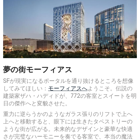
夢の街モーフィアス
SFが現実になるポータルを通り抜けるところを想像
してみてほしい：
モーフィアスへ
ようこそ。伝説の
建築家ザハ・ハディドが、772の客室とスイートを明
日の傑作へと変貌させた。
重力に逆らうかのようなガラス張りのリフトで上へ
上へと移動すると、眼下には生きたタペストリーの
ような街が広がる。未来的なデザインと豪華な快適
さが完璧なハーモニーを奏でる客室で、本当の魔法