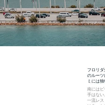
フロリダ
のルーツ
ミには独
南にはビ
手はない
一流レス