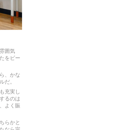
雰囲気
たをビー
ら、かな
ルだ。
も充実し
するのは
、よく賑
ちらかと
たなら完