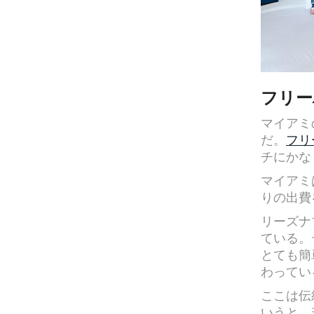
フリー
マイアミ
だ。
フリ
チにかな
マイアミ
りの出費
リーズナ
ている。
とても簡
わってい
ここは伝
いうと、