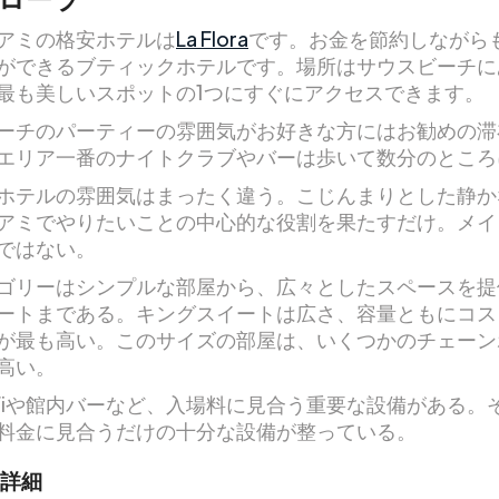
アミの格安ホテルは
La Flora
です。お金を節約しながら
ができるブティックホテルです。場所はサウスビーチに
最も美しいスポットの1つにすぐにアクセスできます。
ーチのパーティーの雰囲気がお好きな方にはお勧めの滞
エリア一番のナイトクラブやバーは歩いて数分のところ
ホテルの雰囲気はまったく違う。こじんまりとした静か
アミでやりたいことの中心的な役割を果たすだけ。メイ
ではない。
ゴリーはシンプルな部屋から、広々としたスペースを提
ートまである。キングスイートは広さ、容量ともにコス
が最も高い。このサイズの部屋は、いくつかのチェーン
高い。
-Fiや館内バーなど、入場料に見合う重要な設備がある。
料金に見合うだけの十分な設備が整っている。
詳細