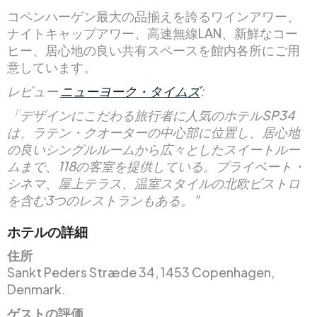
コペンハーゲン最大の品揃えを誇るワインアワー、
ナイトキャップアワー、高速無線LAN、新鮮なコー
ヒー、居心地の良い共有スペースを館内各所にご用
意しています。
レビュー
ニューヨーク・タイムズ
:
「デザインにこだわる旅行者に人気のホテルSP34
は、ラテン・クオーターの中心部に位置し、居心地
の良いシングルルームから広々としたスイートルー
ムまで、118の客室を提供している。プライベート・
シネマ、屋上テラス、温室スタイルの北欧ビストロ
を含む3つのレストランもある。”
ホテルの詳細
住所
Sankt Peders Stræde 34, 1453 Copenhagen,
Denmark.
ゲストの評価