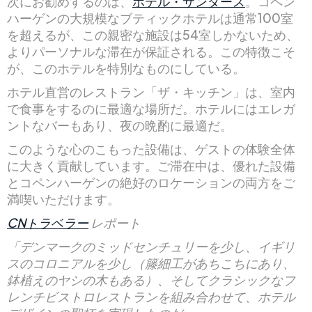
次にお勧めするのは、
ホテル・サンダース
。コペン
ハーゲンの大規模なブティックホテルは通常100室
を超えるが、この親密な施設は54室しかないため、
よりパーソナルな滞在が保証される。この特徴こそ
が、このホテルを特別なものにしている。
ホテル直営のレストラン「ザ・キッチン」は、室内
で食事をするのに最適な場所だ。ホテルにはエレガ
ントなバーもあり、夜の晩酌に最適だ。
このような心のこもった設備は、ゲストの体験全体
に大きく貢献しています。ご滞在中は、優れた設備
とコペンハーゲンの絶好のロケーションの両方をご
満喫いただけます。
CNトラベラー
レポート
「デンマークのミッドセンチュリーを少し、イギリ
スのコロニアルを少し（籐細工があちこちにあり、
鉢植えのヤシの木もある）、そしてクラシックなフ
レンチビストロレストランを組み合わせて、ホテル