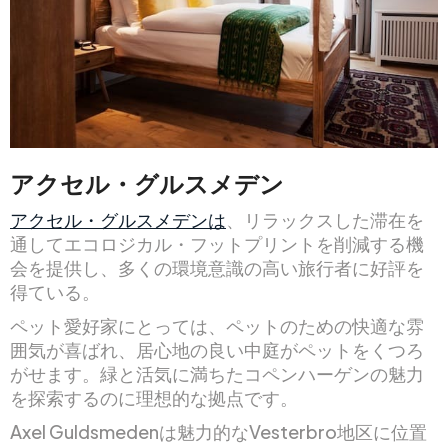
アクセル・グルスメデン
アクセル・グルスメデンは
、リラックスした滞在を
通してエコロジカル・フットプリントを削減する機
会を提供し、多くの環境意識の高い旅行者に好評を
得ている。
ペット愛好家にとっては、ペットのための快適な雰
囲気が喜ばれ、居心地の良い中庭がペットをくつろ
がせます。緑と活気に満ちたコペンハーゲンの魅力
を探索するのに理想的な拠点です。
Axel Guldsmedenは魅力的なVesterbro地区に位置