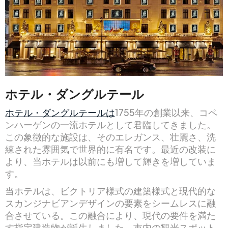
ホテル・ダングルテール
ホテル・ダングルテールは
1755年の創業以来、コペ
ンハーゲンの一流ホテルとして君臨してきました。
この象徴的な施設は、そのエレガンス、壮麗さ、洗
練された雰囲気で世界的に有名です。最近の改装に
より、当ホテルは以前にも増して輝きを増していま
す。
当ホテルは、ビクトリア様式の建築様式と現代的な
スカンジナビアンデザインの要素をシームレスに融
合させている。この融合により、現代の要件を満た
す指定建造物が誕生しました。市内の観光スポット