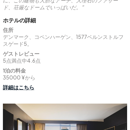
に、この建物も大胆なアーチ、大理石のファサー
ド、荘厳なドームでいっぱいだ。”
ホテルの詳細
住所
デンマーク、コペンハーゲン、1577ベルンストルフ
スゲード5。
ゲストレビュー
5点満点中4.6点
1泊の料金
35000 ¥から
詳細はこちら