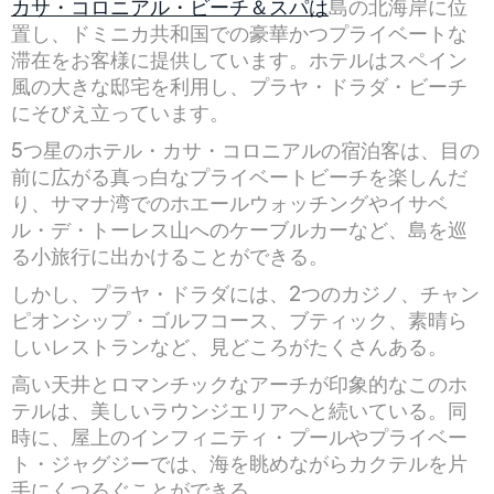
カサ・コロニアル・ビーチ＆スパは
島の北海岸に位
置し、ドミニカ共和国での豪華かつプライベートな
滞在をお客様に提供しています。ホテルはスペイン
風の大きな邸宅を利用し、プラヤ・ドラダ・ビーチ
にそびえ立っています。
5つ星のホテル・カサ・コロニアルの宿泊客は、目の
前に広がる真っ白なプライベートビーチを楽しんだ
り、サマナ湾でのホエールウォッチングやイサベ
ル・デ・トーレス山へのケーブルカーなど、島を巡
る小旅行に出かけることができる。
しかし、プラヤ・ドラダには、2つのカジノ、チャン
ピオンシップ・ゴルフコース、ブティック、素晴ら
しいレストランなど、見どころがたくさんある。
高い天井とロマンチックなアーチが印象的なこのホ
テルは、美しいラウンジエリアへと続いている。同
時に、屋上のインフィニティ・プールやプライベー
ト・ジャグジーでは、海を眺めながらカクテルを片
手にくつろぐことができる。