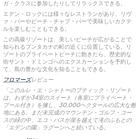
ガ・クラスに参加したりしてリラックスできる。
エデン・ロックには様々なレストランがあり、リヴ
ァ・バーやビーチ・チャブ・バーで美味しいカクテ
ルを楽しむこともできる。
この高級リゾートは、美しいビーチが広がることで
知られるプンタカナの町の近くに位置している。リ
ゾートのプライベートビーチに飽きたら、歴史的な
街サント・ドミンゴへのエクスカーションを予約し
て、島の豊かな文化を知ることもできる。
フロマーズ
レビュー
「このルレ・エ・シャトーのブティック・リゾート
は、わずか34室のスイート（各室にプライベート・
プール付き）を擁し、30,000ヘクタールの広大な敷
地にある。まだ未完成のマウンテン・ゴルフ・コー
スの緑の中、エコ・パスが崖を越えて滝のふもとの
「エデンの園」ラグーンへと続いている。