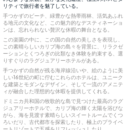
リティで旅行者を魅了している。
手つかずのビーチ、緑豊かな熱帯雨林、活気あふれ
る地元の文化など、この魅力的なデスティネーショ
ンは、忘れられない贅沢な休暇の舞台となる。
この楽園の中に、この国の自然の美しさを表現し、
この素晴らしいカリブ海の島々を背景に、リラクゼ
ーションとくつろぎの比類なき体験を約束する、選
りすぐりのラグジュアリーホテルがある。
手つかずの自然が残る海岸線沿いや、絵のように美
しい16世紀の町に佇むこれらのホテルは、ユニーク
な建築とモダンなデザイン、そして一流のアメニテ
ィが融合した理想的な休暇を提供してくれる。
ドミニカ共和国の牧歌的な島で見つけた最高のラグ
ジュアリーホテルで、カリブ海の輝く太陽を浴びな
がら、海を見渡す素晴らしいスイートルームでくつ
ろいだり、古代都市を探索したり、極上のプライベ
ートリゾートで五感をリフレッシュしたり。