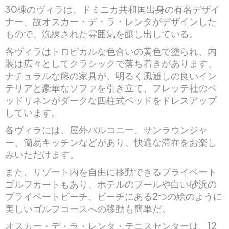
30棟のヴィラは、ドミニカ共和国出身の有名デザイ
ナー、故オスカー・デ・ラ・レンタがデザインした
もので、洗練された雰囲気を醸し出している。
各ヴィラはトロピカルな色合いの黄色で塗られ、内
装は広々としてクラシックで落ち着きがあります。
ナチュラルな籐の家具が、明るく風通しの良いイン
テリアと豪華なソファを引き立て、フレッテ社のベ
ッドリネンがダークな四柱式ベッドをドレスアップ
しています。
各ヴィラには、屋外バルコニー、サンラウンジャ
ー、簡易キッチンなどがあり、快適な滞在をお楽し
みいただけます。
また、リゾート内を自由に移動できるプライベート
ゴルフカートもあり、ホテルのプールや白い砂浜の
プライベートビーチ、ビーチにある2つの絵のように
美しいゴルフコースへの移動も簡単だ。
オスカー・デ・ラ・レンタ・テニスセンターは、12