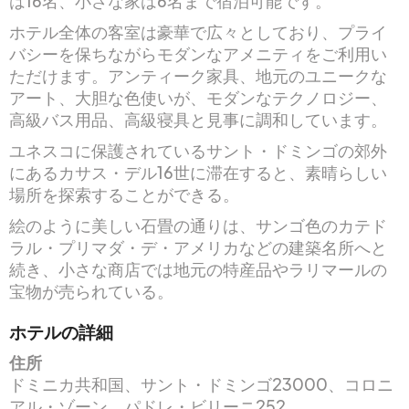
は16名、小さな家は6名まで宿泊可能です。
ホテル全体の客室は豪華で広々としており、プライ
バシーを保ちながらモダンなアメニティをご利用い
ただけます。アンティーク家具、地元のユニークな
アート、大胆な色使いが、モダンなテクノロジー、
高級バス用品、高級寝具と見事に調和しています。
ユネスコに保護されているサント・ドミンゴの郊外
にあるカサス・デル16世に滞在すると、素晴らしい
場所を探索することができる。
絵のように美しい石畳の通りは、サンゴ色のカテド
ラル・プリマダ・デ・アメリカなどの建築名所へと
続き、小さな商店では地元の特産品やラリマールの
宝物が売られている。
ホテルの詳細
住所
ドミニカ共和国、サント・ドミンゴ23000、コロニ
アル・ゾーン、パドレ・ビリーニ252。