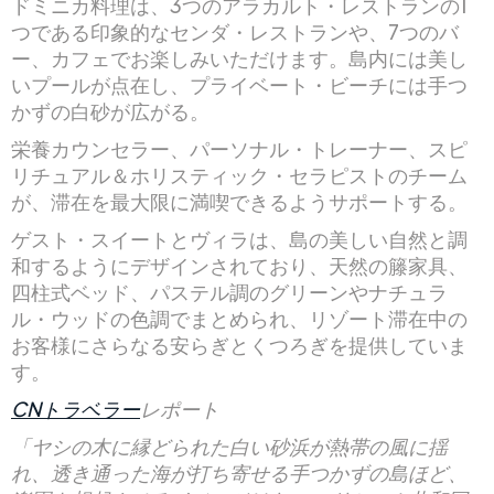
ドミニカ料理は、3つのアラカルト・レストランの1
つである印象的なセンダ・レストランや、7つのバ
ー、カフェでお楽しみいただけます。島内には美し
いプールが点在し、プライベート・ビーチには手つ
かずの白砂が広がる。
栄養カウンセラー、パーソナル・トレーナー、スピ
リチュアル＆ホリスティック・セラピストのチーム
が、滞在を最大限に満喫できるようサポートする。
ゲスト・スイートとヴィラは、島の美しい自然と調
和するようにデザインされており、天然の籐家具、
四柱式ベッド、パステル調のグリーンやナチュラ
ル・ウッドの色調でまとめられ、リゾート滞在中の
お客様にさらなる安らぎとくつろぎを提供していま
す。
CNトラベラー
レポート
「ヤシの木に縁どられた白い砂浜が熱帯の風に揺
れ、透き通った海が打ち寄せる手つかずの島ほど、