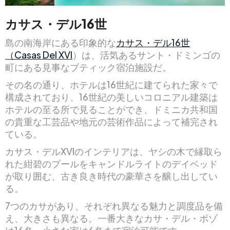
カサス・デル16世
島の南海岸にある印象的な
カサス・デル16世
（Casas Del XVI
）は、活気あるサント・ドミンゴの
町にある見事なブティック宿泊施設だ。
その名の通り、ホテルは16世紀に建てられた家々で
構成されており、16世紀の美しいコロニアル建築は
ホテルの至る所で見ることができ、ドミニカ共和国
の貴重な工芸品や地元の芸術作品によって補完され
ている。
カサス・デルXVIのインテリアは、ヤシの木で縁取ら
れた紺碧のプールをキャンドルライトのデイベッド
が取り囲む、古き良き時代の豪華さを醸し出してい
る。
7つのカサがあり、それぞれ異なる魅力と調度品を備
え、大きさも異なる。一番大きなカサ・デル・ポゾ