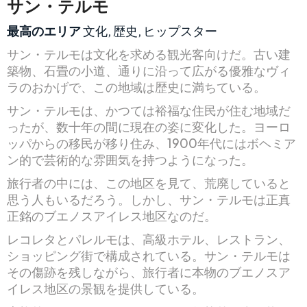
サン・テルモ
最高のエリア
文化, 歴史, ヒップスター
サン・テルモは文化を求める観光客向けだ。古い建
築物、石畳の小道、通りに沿って広がる優雅なヴィ
ラのおかげで、この地域は歴史に満ちている。
サン・テルモは、かつては裕福な住民が住む地域だ
ったが、数十年の間に現在の姿に変化した。ヨーロ
ッパからの移民が移り住み、1900年代にはボヘミア
ン的で芸術的な雰囲気を持つようになった。
旅行者の中には、この地区を見て、荒廃していると
思う人もいるだろう。しかし、サン・テルモは正真
正銘のブエノスアイレス地区なのだ。
レコレタとパレルモは、高級ホテル、レストラン、
ショッピング街で構成されている。サン・テルモは
その傷跡を残しながら、旅行者に本物のブエノスア
イレス地区の景観を提供している。