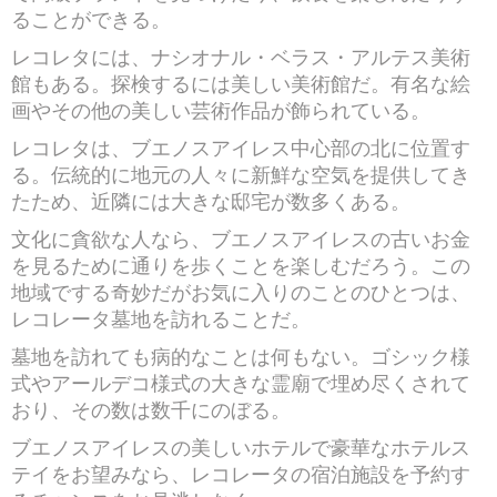
ることができる。
レコレタには、ナシオナル・ベラス・アルテス美術
館もある。探検するには美しい美術館だ。有名な絵
画やその他の美しい芸術作品が飾られている。
レコレタは、ブエノスアイレス中心部の北に位置す
る。伝統的に地元の人々に新鮮な空気を提供してき
たため、近隣には大きな邸宅が数多くある。
文化に貪欲な人なら、ブエノスアイレスの古いお金
を見るために通りを歩くことを楽しむだろう。この
地域でする奇妙だがお気に入りのことのひとつは、
レコレータ墓地を訪れることだ。
墓地を訪れても病的なことは何もない。ゴシック様
式やアールデコ様式の大きな霊廟で埋め尽くされて
おり、その数は数千にのぼる。
ブエノスアイレスの美しいホテルで豪華なホテルス
テイをお望みなら、レコレータの宿泊施設を予約す