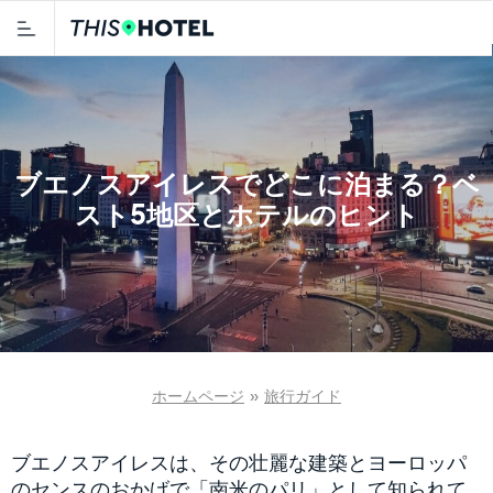
ブエノスアイレスでどこに泊まる？ベ
スト5地区とホテルのヒント
ホームページ
»
旅行ガイド
ブエノスアイレスは、その壮麗な建築とヨーロッパ
のセンスのおかげで「南米のパリ」として知られて