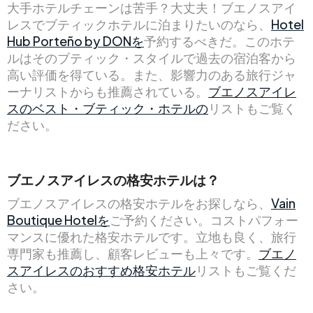
大手ホテルチェーンは苦手？大丈夫！ブエノスアイ
レスでブティックホテルに泊まりたいのなら、
Hotel
Hub Porteño by DONを
予約するべきだ。このホテ
ルはそのブティック・スタイルで過去の宿泊客から
高い評価を得ている。また、影響力のある旅行ジャ
ーナリストからも推薦されている。
ブエノスアイレ
スのベスト・ブティック・ホテルの
リストもご覧く
ださい。
ブエノスアイレスの格安ホテルは？
ブエノスアイレスの格安ホテルをお探しなら、
Vain
Boutique Hotelを
ご予約ください。コストパフォー
マンスに優れた格安ホテルです。立地も良く、旅行
専門家も推薦し、顧客レビューも上々です。
ブエノ
スアイレスのおすすめ格安ホテル
リストもご覧くだ
さい。