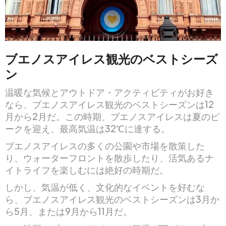
ブエノスアイレス観光のベストシーズ
ン
温暖な気候とアウトドア・アクティビティがお好き
なら、ブエノスアイレス観光のベストシーズンは12
月から2月だ。この時期、ブエノスアイレスは夏のピ
ークを迎え、最高気温は32℃に達する。
ブエノスアイレスの多くの公園や市場を散策した
り、ウォーターフロントを散歩したり、活気あるナ
イトライフを楽しむには絶好の時期だ。
しかし、気温が低く、文化的なイベントを好むな
ら、ブエノスアイレス観光のベストシーズンは3月か
ら5月、または9月から11月だ。