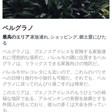
ベルグラノ
最高のエリア
家族連れ, ショッピング, 郷土愛にひた
る
ベルグラノは、ブエノスアイレスを冒険する家族連
れに理想的な場所だ。パレルモの隣に位置するベル
グラノは、リラックスできる家族向けの地区だ。
パレルモやレコレタにも近いので、これらのバリオ
への日帰り旅行や小旅行も可能だ。それでも、ベル
グラノに戻ってのんびり過ごすのは簡単だ。
このエリアは、ブエノスアイレスのもうひとつの裕
福な地区である。アルゼンチンの首都を故郷とする
外国人が住んでおり、彼らの多くは大金を持ってい
る。