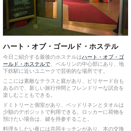
ハート・オブ・ゴールド・ホステル
今日ご紹介する最後のホステルは
ハート・オブ・ゴ
ールド・ホステルで
、ベルリンの中心部にあり、地
下鉄駅に近いユニークで芸術的な場所です。
ここには素敵なテラスと庭があり、ビリヤード台も
あるので、新しい旅行仲間とフレンドリーな試合を
楽しむこともできる。
ドミトリーと個室があり、ベッドリネンとタオルは
少額のデポジットで利用できる。ロッカーに荷物を
預けたい場合は、鍵を持参すること。
料理をしたい夜には共同キッチンがあり、本の交換