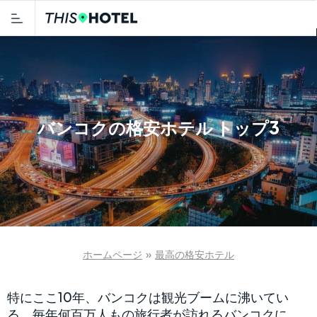
バンコクの格安ホテル トップ3
ホームページ
»
最高の格安ホテル
特にここ10年、バンコクは観光ブームに沸いてい
る。毎年何百万人もの旅行者が訪れるバンコクに