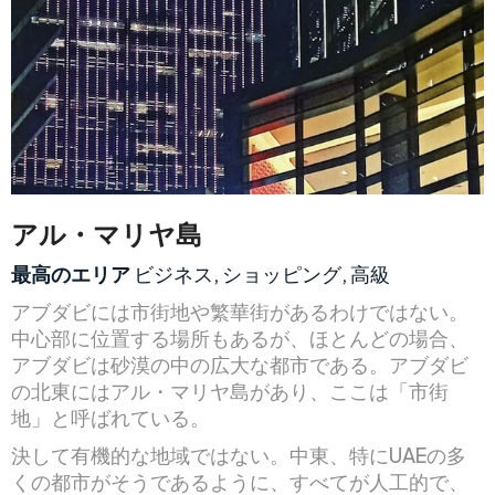
アル・マリヤ島
最高のエリア
ビジネス, ショッピング, 高級
アブダビには市街地や繁華街があるわけではない。
中心部に位置する場所もあるが、ほとんどの場合、
アブダビは砂漠の中の広大な都市である。アブダビ
の北東にはアル・マリヤ島があり、ここは「市街
地」と呼ばれている。
決して有機的な地域ではない。中東、特にUAEの多
くの都市がそうであるように、すべてが人工的で、