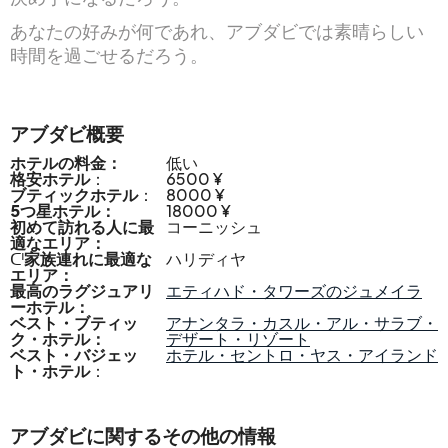
あなたの好みが何であれ、アブダビでは素晴らしい
時間を過ごせるだろう。
アブダビ概要
ホテルの料金：
低い
格安ホテル
：
6500 ¥
ブティックホテル
：
8000 ¥
5つ星ホテル：
18000 ¥
初めて訪れる人に最
コーニッシュ
適なエリア：
ᑪ
家族連れに最適な
ハリディヤ
エリア：
最高のラグジュアリ
エティハド・タワーズのジュメイラ
ーホテル：
ベスト・ブティッ
アナンタラ・カスル・アル・サラブ・
ク・ホテル：
デザート・リゾート
ベスト・バジェッ
ホテル・セントロ・ヤス・アイランド
ト・ホテル
：
アブダビに関するその他の情報