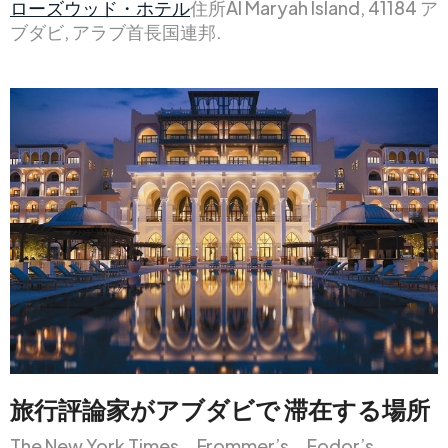
ローズウッド・ホテル
住所Al Maryah Island, 41184 ア
ブダビ, アラブ首長国連邦.
旅行評論家がアブダビで
滞在する
場所
The New York Times、Frommer’s、Fodor’s、