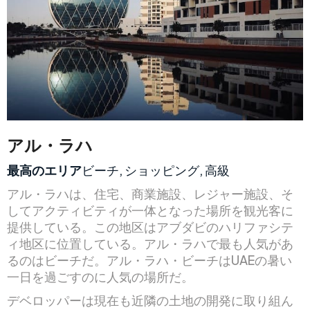
アル・ラハ
最高のエリア
ビーチ, ショッピング, 高級
アル・ラハは、住宅、商業施設、レジャー施設、そ
してアクティビティが一体となった場所を観光客に
提供している。この地区はアブダビのハリファシテ
ィ地区に位置している。アル・ラハで最も人気があ
るのはビーチだ。アル・ラハ・ビーチはUAEの暑い
一日を過ごすのに人気の場所だ。
デベロッパーは現在も近隣の土地の開発に取り組ん