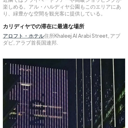
楽しめる。アル・ハルディヤ公園もこのエリアにあ
り、緑豊かな空間を観光客に提供している。
カリディヤでの滞在に最適な場所
アロフト・ホテル
住所Khaleej Al Arabi Street, アブ
ダビ, アラブ首長国連邦.