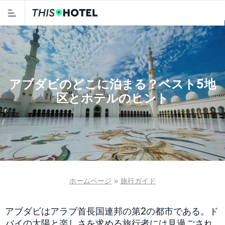
アブダビのどこに泊まる？ベスト5地
区とホテルのヒント
ホームページ
»
旅行ガイド
アブダビはアラブ首長国連邦の第2の都市である。ド
バイの太陽と楽しさを求める旅行者には見過ごされ