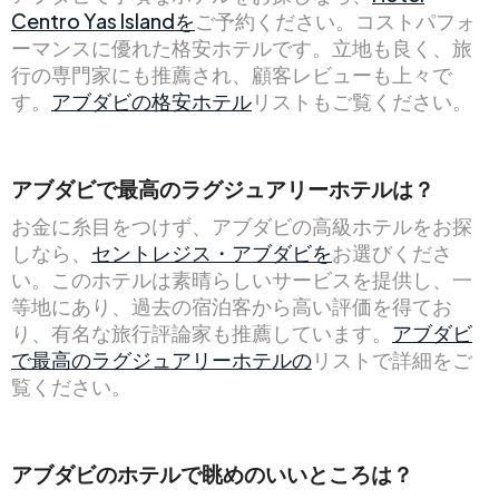
Centro Yas Islandを
ご予約ください。コストパフォ
ーマンスに優れた格安ホテルです。立地も良く、旅
行の専門家にも推薦され、顧客レビューも上々で
す。
アブダビの格安ホテル
リストもご覧ください。
アブダビで最高のラグジュアリーホテルは？
お金に糸目をつけず、アブダビの高級ホテルをお探
しなら、
セントレジス・アブダビを
お選びくださ
い。このホテルは素晴らしいサービスを提供し、一
等地にあり、過去の宿泊客から高い評価を得てお
り、有名な旅行評論家も推薦しています。
アブダビ
で最高のラグジュアリーホテルの
リストで詳細をご
覧ください。
アブダビのホテルで眺めのいいところは？