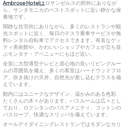
Ambrose Hotelは
ロサンゼルスの郊外にありなが
ら、サンタモニカのベストスポットに近い静かな保
養地です。
閑静な住宅街にありながら、多くのレストランや観
光スポットに近く、毎日のテスラ乗車サービスや無
料レンタル自転車でアクセスできます。有名なゲッ
ティ美術館や、かわいいショップやカフェが立ち並
ぶモンタナ・アベニューにもほど近い。
全室に大型薄型テレビと居心地の良いリビングルー
ムの雰囲気を備え、多くの客室はハードウッドフロ
ア、吹き抜けの天井、自然光が差し込むテラスを備
えています。
館内にはユニークなデザイン、温かみのある色彩、
たくさんの木々があります。バスルームは広々とし
ており、ロクシタンのバスアメニティ、コットンの
バスローブ、快適なスリッパを備えています。
オールデイダイニングレストランではモダンなカリ