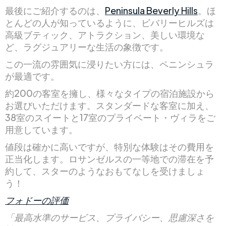
最後にご紹介するのは、
Peninsula Beverly Hills
。ほ
とんどの人が知っているように、ビバリーヒルズは
高級ブティック、アトラクション、美しい環境な
ど、ラグジュアリーな生活の象徴です。
この一流の雰囲気に浸りたい方には、ペニンシュラ
が最適です。
約200の客室を擁し、様々なタイプの宿泊施設から
お選びいただけます。スタンダードな客室に加え、
38室のスイートと17室のプライベート・ヴィラをご
用意しています。
値段は確かに高いですが、特別な体験はその費用を
正当化します。ロサンゼルスの一等地での滞在を予
約して、スターのようなおもてなしを受けましょ
う！
フォドーの評価
「最高水準のサービス、プライバシー、思慮深さを