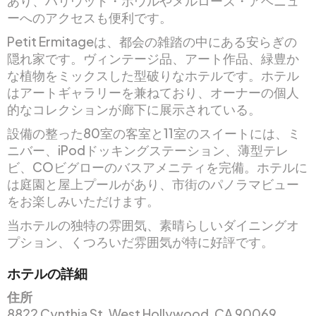
あり、ハリウッド・ボウルやメルローズ・アベニュ
ーへのアクセスも便利です。
Petit Ermitageは、都会の雑踏の中にある安らぎの
隠れ家です。ヴィンテージ品、アート作品、緑豊か
な植物をミックスした型破りなホテルです。ホテル
はアートギャラリーを兼ねており、オーナーの個人
的なコレクションが廊下に展示されている。
設備の整った80室の客室と11室のスイートには、ミ
ニバー、iPodドッキングステーション、薄型テレ
ビ、COビグローのバスアメニティを完備。ホテルに
は庭園と屋上プールがあり、市街のパノラマビュー
をお楽しみいただけます。
当ホテルの独特の雰囲気、素晴らしいダイニングオ
プション、くつろいだ雰囲気が特に好評です。
ホテルの詳細
住所
8822 Cynthia St, West Hollywood, CA 90069,