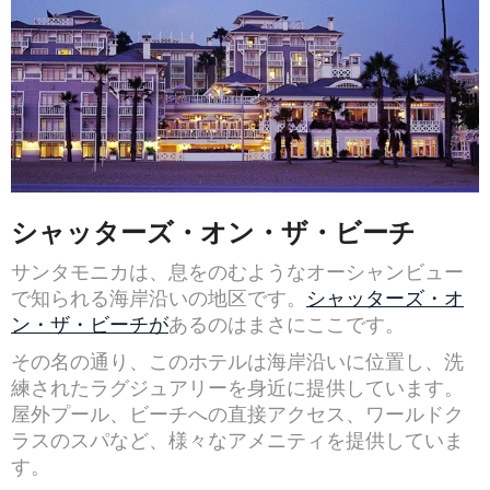
シャッターズ・オン・ザ・ビーチ
サンタモニカは、息をのむようなオーシャンビュー
で知られる海岸沿いの地区です。
シャッターズ・オ
ン・ザ・ビーチが
あるのはまさにここです。
その名の通り、このホテルは海岸沿いに位置し、洗
練されたラグジュアリーを身近に提供しています。
屋外プール、ビーチへの直接アクセス、ワールドク
ラスのスパなど、様々なアメニティを提供していま
す。