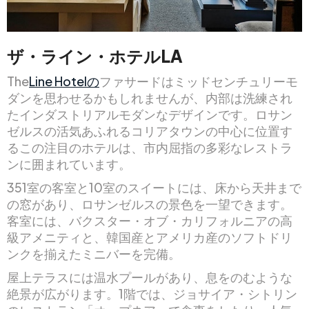
ザ・ライン・ホテルLA
The
Line Hotelの
ファサードはミッドセンチュリーモ
ダンを思わせるかもしれませんが、内部は洗練され
たインダストリアルモダンなデザインです。ロサン
ゼルスの活気あふれるコリアタウンの中心に位置す
るこの注目のホテルは、市内屈指の多彩なレストラ
ンに囲まれています。
351室の客室と10室のスイートには、床から天井まで
の窓があり、ロサンゼルスの景色を一望できます。
客室には、バクスター・オブ・カリフォルニアの高
級アメニティと、韓国産とアメリカ産のソフトドリ
ンクを揃えたミニバーを完備。
屋上テラスには温水プールがあり、息をのむような
絶景が広がります。1階では、ジョサイア・シトリン