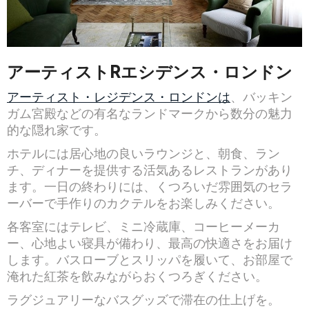
アーティストR
エシデンス・ロンドン
アーティスト・レジデンス・ロンドンは
、バッキン
ガム宮殿などの有名なランドマークから数分の魅力
的な隠れ家です。
ホテルには居心地の良いラウンジと、朝食、ラン
チ、ディナーを提供する活気あるレストランがあり
ます。一日の終わりには、くつろいだ雰囲気のセラ
ーバーで手作りのカクテルをお楽しみください。
各客室にはテレビ、ミニ冷蔵庫、コーヒーメーカ
ー、心地よい寝具が備わり、最高の快適さをお届け
します。バスローブとスリッパを履いて、お部屋で
淹れた紅茶を飲みながらおくつろぎください。
ラグジュアリーなバスグッズで滞在の仕上げを。