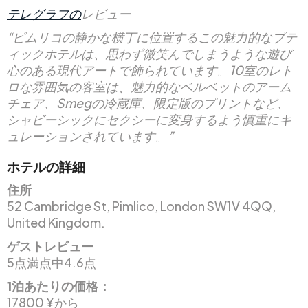
テレグラフの
レビュー
“ピムリコの静かな横丁に位置するこの魅力的なブテ
ィックホテルは、思わず微笑んでしまうような遊び
心のある現代アートで飾られています。10室のレト
ロな雰囲気の客室は、魅力的なベルベットのアーム
チェア、Smegの冷蔵庫、限定版のプリントなど、
シャビーシックにセクシーに変身するよう慎重にキ
ュレーションされています。”
ホテルの詳細
住所
52 Cambridge St, Pimlico, London SW1V 4QQ,
United Kingdom.
ゲストレビュー
5点満点中4.6点
1泊あたりの価格：
17800 ¥から