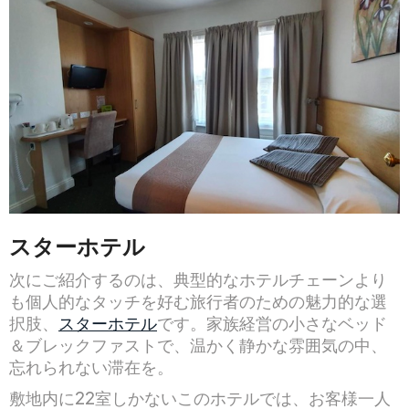
スターホテル
次にご紹介するのは、典型的なホテルチェーンより
も個人的なタッチを好む旅行者のための魅力的な選
択肢、
スターホテル
です。家族経営の小さなベッド
＆ブレックファストで、温かく静かな雰囲気の中、
忘れられない滞在を。
敷地内に22室しかないこのホテルでは、お客様一人