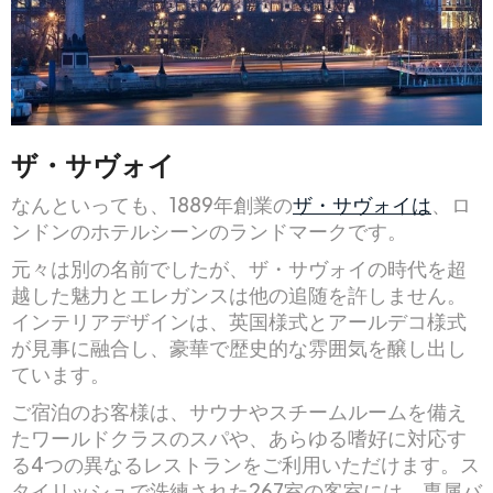
ザ・サヴォイ
なんといっても、1889年創業の
ザ・サヴォイは
、ロ
ンドンのホテルシーンのランドマークです。
元々は別の名前でしたが、ザ・サヴォイの時代を超
越した魅力とエレガンスは他の追随を許しません。
インテリアデザインは、英国様式とアールデコ様式
が見事に融合し、豪華で歴史的な雰囲気を醸し出し
ています。
ご宿泊のお客様は、サウナやスチームルームを備え
たワールドクラスのスパや、あらゆる嗜好に対応す
る4つの異なるレストランをご利用いただけます。ス
タイリッシュで洗練された267室の客室には、専属バ