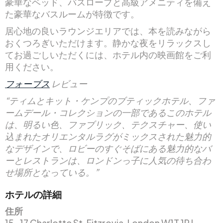
豪華なベッド、バスローブと高級アメニティを備え
た豪華なバスルームが特徴です。
居心地の良いラウンジエリアでは、本を読みながら
おくつろぎいただけます。静かな夜をリラックスし
てお過ごしいただくには、ホテル内の映画館をご利
用ください。
フォーブス
レビュー
“ティムとキット・ケンプのブティックホテル、ファ
ームデール・コレクションの一部であるこのホテル
は、明るい色、ファブリック、テクスチャー、使い
込まれたオリエンタルラグがミックスされた魅力的
なデザインで、ロビーのすぐそばにある魅力的なバ
ーとレストランは、ロンドンっ子に人気の待ち合わ
せ場所となっている。”
ホテルの詳細
住所
15-17 Charlotte St, Fitzrovia, London W1T 1RJ,