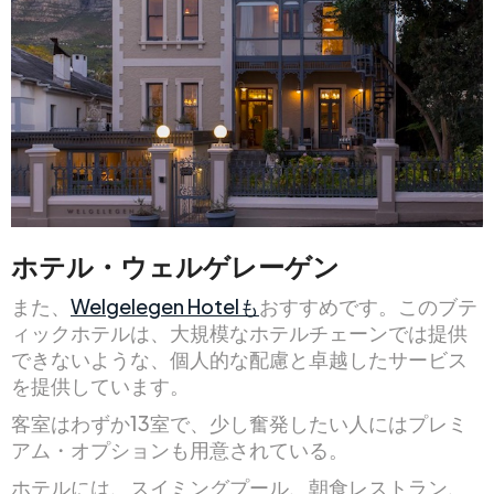
ホテル・ウェルゲレーゲン
また、
Welgelegen Hotelも
おすすめです。このブテ
ィックホテルは、大規模なホテルチェーンでは提供
できないような、個人的な配慮と卓越したサービス
を提供しています。
客室はわずか13室で、少し奮発したい人にはプレミ
アム・オプションも用意されている。
ホテルには、スイミングプール、朝食レストラン、