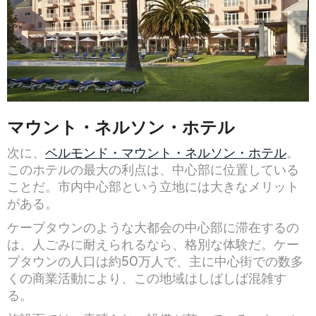
マウント・ネルソン・ホテル
次に、
ベルモンド・マウント・ネルソン・ホテル
。
このホテルの最大の利点は、中心部に位置している
ことだ。市内中心部という立地には大きなメリット
がある。
ケープタウンのような大都会の中心部に滞在するの
は、人ごみに耐えられるなら、格別な体験だ。ケー
プタウンの人口は約50万人で、主に中心街での数多
くの商業活動により、この地域はしばしば混雑す
る。