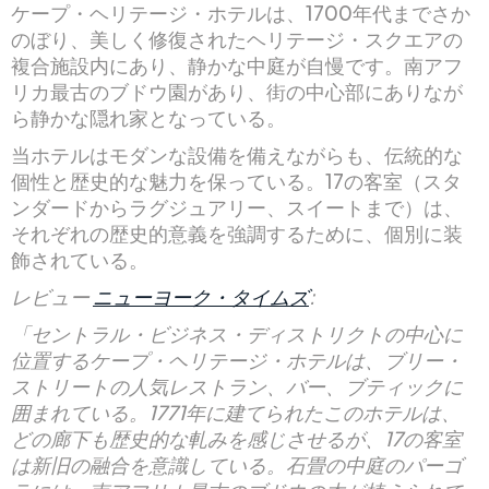
ケープ・ヘリテージ・ホテルは、1700年代までさか
のぼり、美しく修復されたヘリテージ・スクエアの
複合施設内にあり、静かな中庭が自慢です。南アフ
リカ最古のブドウ園があり、街の中心部にありなが
ら静かな隠れ家となっている。
当ホテルはモダンな設備を備えながらも、伝統的な
個性と歴史的な魅力を保っている。17の客室（スタ
ンダードからラグジュアリー、スイートまで）は、
それぞれの歴史的意義を強調するために、個別に装
飾されている。
レビュー
ニューヨーク・タイムズ
:
「セントラル・ビジネス・ディストリクトの中心に
位置するケープ・ヘリテージ・ホテルは、ブリー・
ストリートの人気レストラン、バー、ブティックに
囲まれている。1771年に建てられたこのホテルは、
どの廊下も歴史的な軋みを感じさせるが、17の客室
は新旧の融合を意識している。石畳の中庭のパーゴ