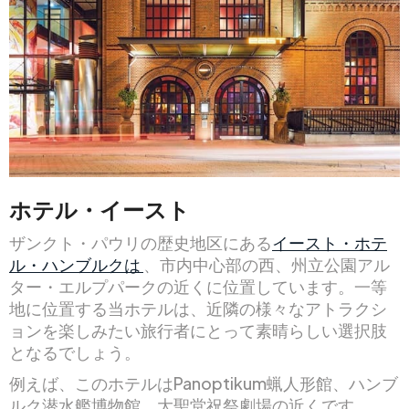
ホテル・イースト
ザンクト・パウリの歴史地区にある
イースト・ホテ
ル・ハンブルクは
、市内中心部の西、州立公園アル
ター・エルプパークの近くに位置しています。一等
地に位置する当ホテルは、近隣の様々なアトラクシ
ョンを楽しみたい旅行者にとって素晴らしい選択肢
となるでしょう。
例えば、このホテルはPanoptikum蝋人形館、ハンブ
ルク潜水艦博物館、大聖堂祝祭劇場の近くです。