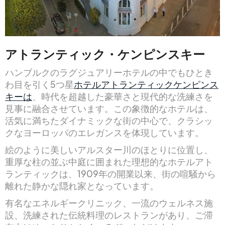
アトランティック・ケンピンスキー
ハンブルクのラグジュアリーホテルの中でもひとき
わ目を引く5つ星
ホテルアトランティックケンピンス
キーは
、時代を超越した豪華さと現代的な洗練さを
見事に融合させています。この象徴的なホテルは、
活気に満ちたダイナミックな街の中心で、クラシッ
クなヨーロッパのエレガンスを体現しています。
絵のように美しいアルスター川のほとりに位置し、
重厚な柱の並ぶ中庭に囲まれた理想的なホテルアト
ランティックは、1909年の開業以来、街の喧騒から
離れた静かな隠れ家となっています。
有名なエネルギークリニック、一流のウェルネス施
設、洗練された伝統料理のレストランがあり、ご滞