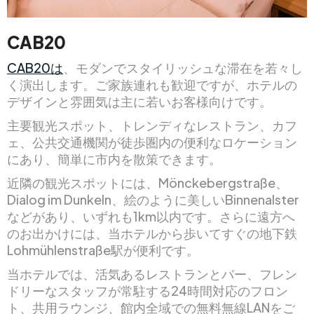
CAB20
CAB20は
、モダンでスタイリッシュな滞在を若々し
く演出します。ご家族連れも歓迎ですが、ホテルの
デザインと雰囲気は主に若いお客様向けです。
主要観光スポット、トレンディなレストラン、カフ
ェ、公共交通機関が徒歩圏内の便利なロケーション
にあり、簡単に市内を散策できます。
近隣の観光スポットには、Mönckebergstraße、
Dialog im Dunkeln、絵のように美しいBinnenalster
などがあり、いずれも1km以内です。さらに遠方へ
のお出かけには、当ホテルから歩いてすぐの地下鉄
Lohmühlenstraße駅が便利です。
当ホテルでは、活気あるレストランとバー、フレン
ドリーなスタッフが常駐する24時間対応のフロン
ト、共用ラウンジ、館内全域での無料無線LANをご